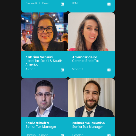
Renault do Brasil
IBM
Sabrina Sabaini
Amanda Vieira
Head Tax Brasil & South
Gerente Sr de Tax
America
Airbnb
Smartfit
Fabio Oliveira
Guilherme Iacovino
Senior Tax Manager
Senior Tax Manager
Dentsply Sirona
Decolar