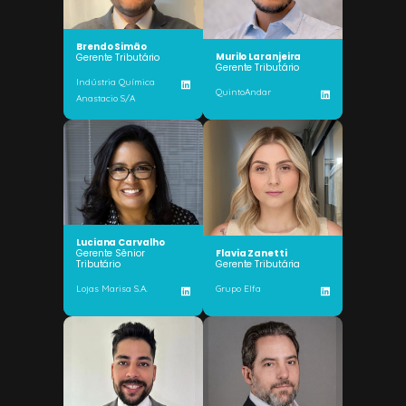
Brendo Simão
Murilo Laranjeira
Gerente Tributário
Gerente Tributário
Indústria Química
QuintoAndar
Anastacio S/A
Luciana Carvalho
Gerente Sênior
Flavia Zanetti
Tributário
Gerente Tributária
Lojas Marisa S.A.
Grupo Elfa