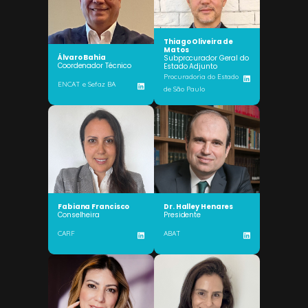
Thiago Oliveira de
Matos
Álvaro Bahia
Subprocurador Geral do
Coordenador Técnico
Estado Adjunto
Procuradoria do Estado
ENCAT e Sefaz BA
de São Paulo
Fabiana Francisco
Dr. Halley Henares
Conselheira
Presidente
CARF
ABAT