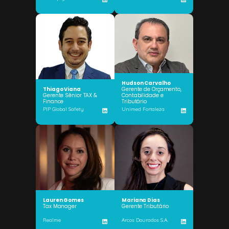
Hudson Carvalho
Thiago Viana
Gerente de Orçamento,
Gerente Sênior TAX &
Contabilidade e
Finance
Tributário
PIP Global Safety
Unimed Fortaleza
Lauren Gomes
Mariana Dias
Tax Manager
Gerente Tributário
Realme
Arcos Dourados S.A.