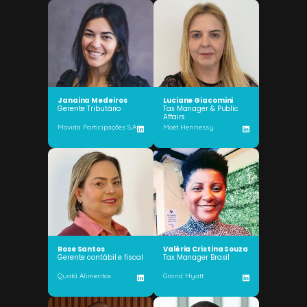
Janaina Medeiros
Luciane Giacomini
Gerente Tributário
Tax Manager & Public
Affairs
Movida Participações S.A
Moët Hennessy
Rose Santos
Valéria Cristina Souza
Gerente contábil e fiscal
Tax Manager Brasil
Quatá Alimentos
Grand Hyatt