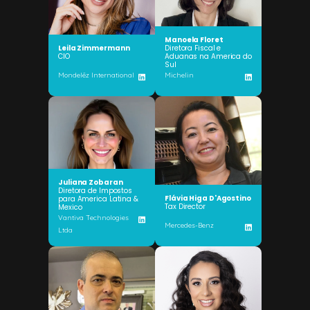
Manoela Floret
Leila Zimmermann
Diretora Fiscal e
CIO
Aduanas na America do
Sul
Mondelēz International
Michelin
Juliana Zobaran
Diretora de Impostos
Flávia Higa D'Agostino
para America Latina &
Tax Director
Mexico
Vantiva Technologies
Mercedes-Benz
Ltda