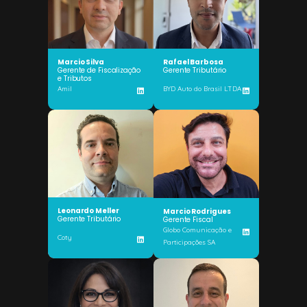
Marcio Silva
Rafael Barbosa
Gerente de Fiscalização
Gerente Tributário
e Tributos
Amil
BYD Auto do Brasil LTDA
Leonardo Meller
Marcio Rodrigues
Gerente Tributário
Gerente Fiscal
Globo Comunicação e
Coty
Participações SA