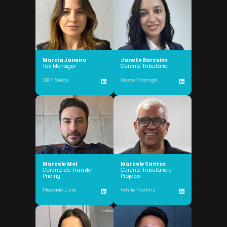
Marcia Janeiro
Janete Barcelos
Tax Manager
Gerente Tributária
GDM Seeds
Grupo Maringá
Marcelo Mol
Marcelo Santos
Gerente de Transfer
Gerente Tributário e
Pricing
Projetos
Mercado Livre
White Martins