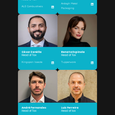
Ardagh Metal
ALE Combustíveis
Packaging
César Zanélla
Renata Espinola
Head of Tax
Head of Tax
Kingspan Isoeste
Tupperware
André Fernandes
Luiz Ferreira
Head of Tax
Head of tax