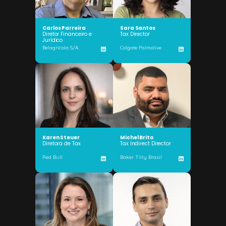
Carlos Parreira
Sara Santos
Diretor Financeiro e
Tax Director
Jurídico
Belagrícola S/A
Colgate Palmolive
Karen Steuer
Michel Brito
Diretora de Tax
Tax Indirect Director
Red Bull
Baker Tilly Brasil