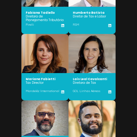
Fabiana Tadiello
Humberto Batista
Diretora de
Diretor de Tax e Labor
Planejamento Tributário
Pirelli
RSM
Mariana Fabietti
Laís Leal Cavalcanti
Tax Director
Diretora de Tax
Mondelēz International
GOL Linhas Aéreas