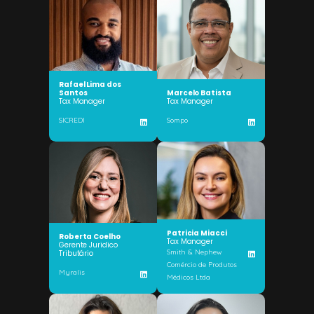
Rafael Lima dos
Santos
Marcelo Batista
Tax Manager
Tax Manager
SICREDI
Sompo
Patricia Miacci
Roberta Coelho
Tax Manager
Gerente Juridico
Smith & Nephew
Tributário
Comércio de Produtos
Myralis
Médicos Ltda