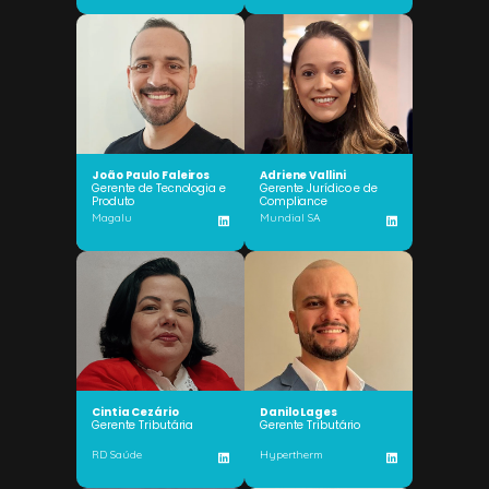
João Paulo Faleiros
Adriene Vallini
Gerente de Tecnologia e
Gerente Jurídico e de
Produto
Compliance
Magalu
Mundial SA
Cintia Cezário
Danilo Lages
Gerente Tributária
Gerente Tributário
RD Saúde
Hypertherm