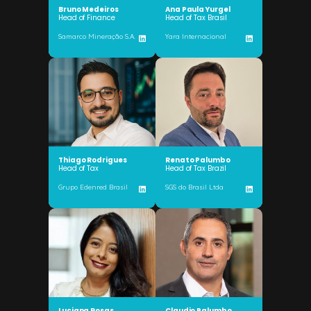
Bruno Medeiros
Ana Paula Yurgel
Head of Finance
Head of Tax Brasil
Samarco Mineração S.A.
Yara Internacional
Thiago Rodrigues
Renato Palumbo
Head of Tax
Head of Tax Brazil
Grupo Edenred Brasil
SGS do Brasil Ltda
Luciana Rosas
Claudio Palumbo