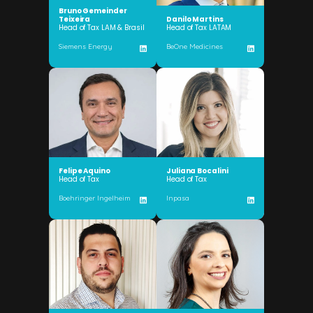
Bruno Gemeinder
Teixeira
Danilo Martins
Head of Tax LAM & Brasil
Head of Tax LATAM
Siemens Energy
BeOne Medicines
Felipe Aquino
Juliana Bocalini
Head of Tax
Head of Tax
Boehringer Ingelheim
Inpasa