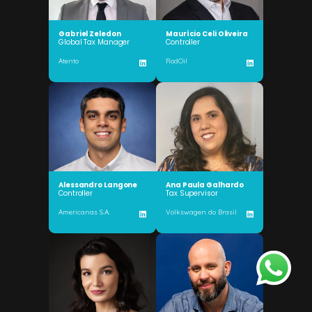
Gabriel Zeledon
Maurício Celi Oliveira
Global Tax Manager
Controller
Atento
RodOil
Alessandro Langone
Ana Paula Galhardo
Controller
Tax Supervisor
Americanas S.A.
Volkswagen do Brasil