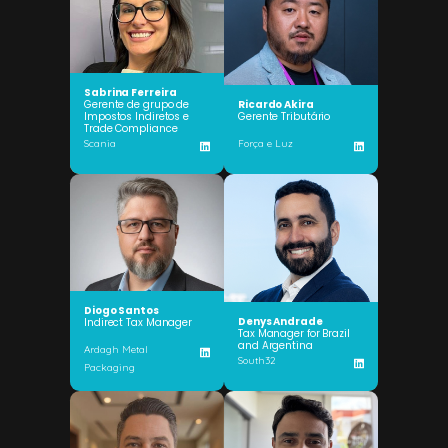
Sabrina Ferreira
Gerente de grupo de
Ricardo Akira
Impostos Indiretos e
Gerente Tributário
Trade Compliance
Scania
Força e Luz
Diogo Santos
Denys Andrade
Indirect Tax Manager
Tax Manager for Brazil
and Argentina
Ardagh Metal
South32
Packaging