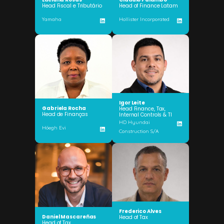
Head Fiscal e Tributário
Head of Finance Latam
Yamaha
Hollister Incorporated
Igor Leite
Gabriela Rocha
Head Finance, Tax,
Head de Finanças
Internal Controls & TI
HD Hyundai
Höegh Evi
Construction S/A
Frederico Alves
Daniel Mascareñas
Head of Tax
Head of Tax