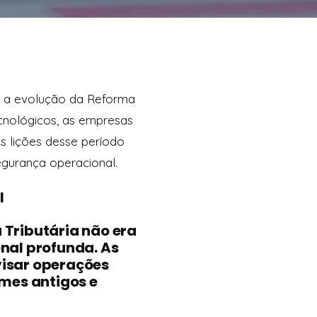
om a evolução da Reforma
ecnológicos, as empresas
As lições desse período
gurança operacional.
al
 Tributária não era
al profunda. As
visar operações
imes antigos e