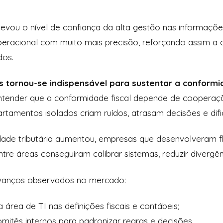
elevou o nível de confiança da alta gestão nas informaçõe
peracional com muito mais precisão, reforçando assim a c
dos.
s tornou-se indispensável para sustentar a conform
entender que a conformidade fiscal depende de cooperação
rtamentos isolados criam ruídos, atrasam decisões e dif
ade tributária aumentou, empresas que desenvolveram fl
re áreas conseguiram calibrar sistemas, reduzir divergên
 avanços observados no mercado:
 área de TI nas definições fiscais e contábeis;
mitês internos para padronizar regras e decisões.