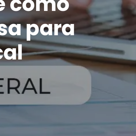
 e como
sa para
cal