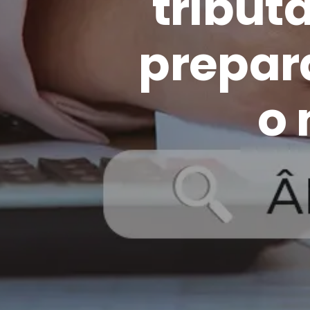
tribut
prepar
o 