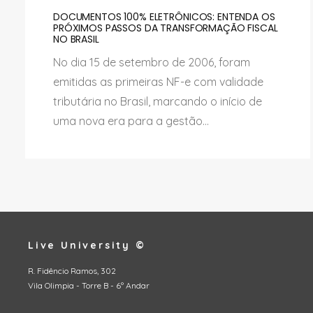
DOCUMENTOS 100% ELETRÔNICOS: ENTENDA OS
PRÓXIMOS PASSOS DA TRANSFORMAÇÃO FISCAL
NO BRASIL
No dia 15 de setembro de 2006, foram
emitidas as primeiras NF-e com validade
tributária no Brasil, marcando o início de
uma nova era para a gestão...
Live University ©
R. Fidêncio Ramos, 302
Vila Olimpia - Torre B - 6º Andar