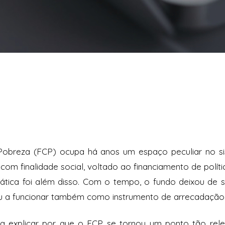
reza (FCP) ocupa há anos um espaço peculiar no siste
com finalidade social, voltado ao financiamento de polít
rática foi além disso. Com o tempo, o fundo deixou d
ou a funcionar também como instrumento de arrecadação
 a explicar por que o FCP se tornou um ponto tão rel