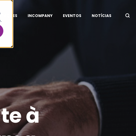
e
ITAÇÕES
INCOMPANY
EVENTOS
NOTÍCIAS
.
te à