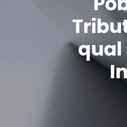
Pob
Tribu
qual
I