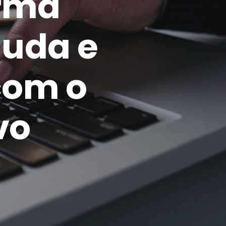
orma
muda e
com o
vo