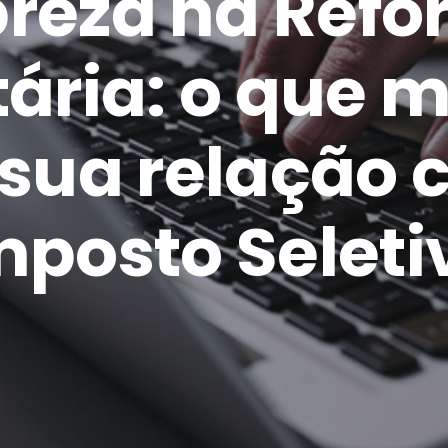
reza na Ref
tária: o que 
 sua relação 
mposto Seleti