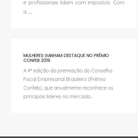
e profissionais lidam com impostos. Com
a
...
MULHERES GANHAM DESTAQUE NO PRÊMIO
CONFEB 2019
A 4ª edição da premiação do Conselho
Fiscal Empresarial Brasileiro (Prêmio
Confeb), que anualmente reconhece os
principais líderes no mercado...