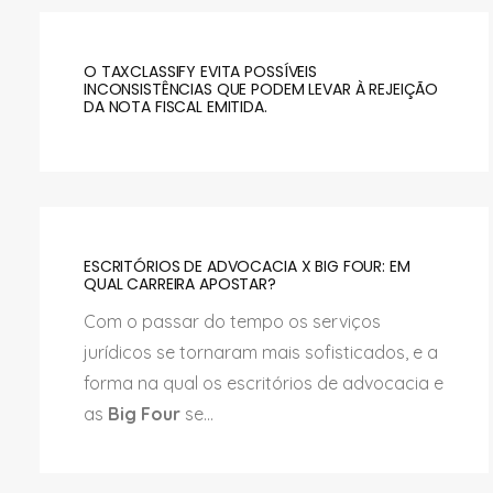
O TAXCLASSIFY EVITA POSSÍVEIS
INCONSISTÊNCIAS QUE PODEM LEVAR À REJEIÇÃO
DA NOTA FISCAL EMITIDA.
ESCRITÓRIOS DE ADVOCACIA X BIG FOUR: EM
QUAL CARREIRA APOSTAR?
Com o passar do tempo os serviços
jurídicos se tornaram mais sofisticados, e a
forma na qual os escritórios de advocacia e
as
Big Four
se...