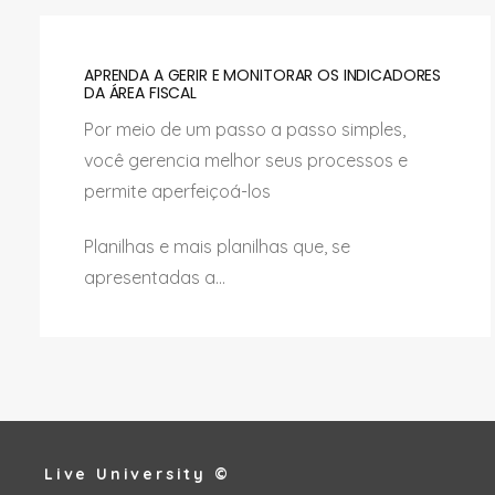
APRENDA A GERIR E MONITORAR OS INDICADORES
DA ÁREA FISCAL
Por meio de um passo a passo simples,
você gerencia melhor seus processos e
permite aperfeiçoá-los
Planilhas e mais planilhas que, se
apresentadas a...
Live University ©