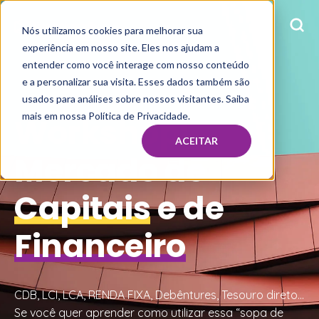
Nós utilizamos cookies para melhorar sua
experiência em nosso site. Eles nos ajudam a
entender como você interage com nosso conteúdo
e a personalizar sua visita. Esses dados também são
usados para análises sobre nossos visitantes. Saiba
mais em nossa Política de Privacidade.
Workshop:
ACEITAR
Mercado de
Capitais
e de
Financeiro
CDB, LCI, LCA, RENDA FIXA, Debêntures, Tesouro direto...
Se você quer aprender como utilizar essa “sopa de