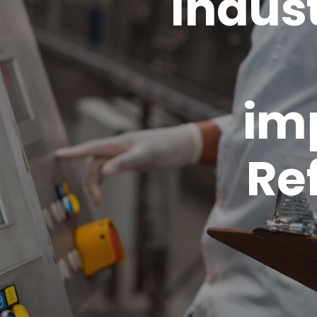
Indús
im
Re