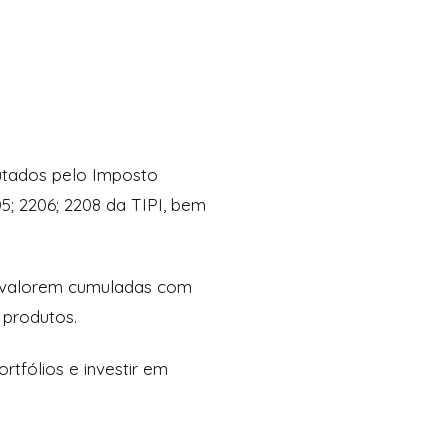
butados pelo Imposto
05; 2206; 2208 da TIPI, bem
ad valorem cumuladas com
 produtos.
rtfólios e investir em