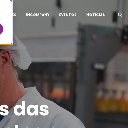
e
ITAÇÕES
INCOMPANY
EVENTOS
NOTÍCIAS
.
s das