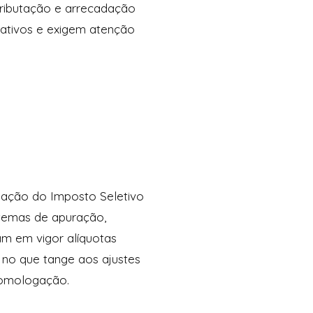
ributação e arrecadação
icativos e exigem atenção
riação do Imposto Seletivo
istemas de apuração,
am em vigor alíquotas
 no que tange aos ajustes
homologação.