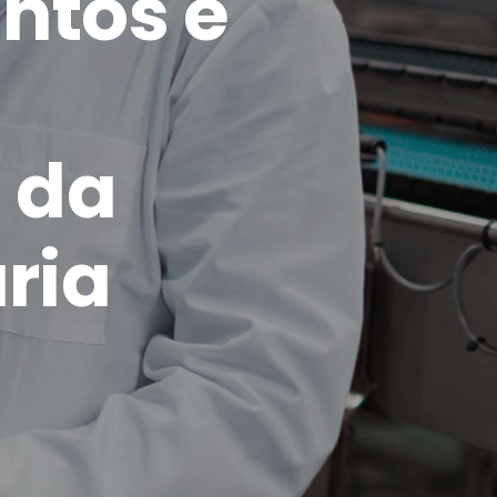
ntos e
a
 da
ria