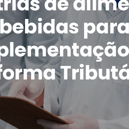
trias de alime
bebidas par
plementação
forma Tributá