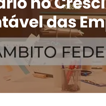
ário no Cres
tável das E