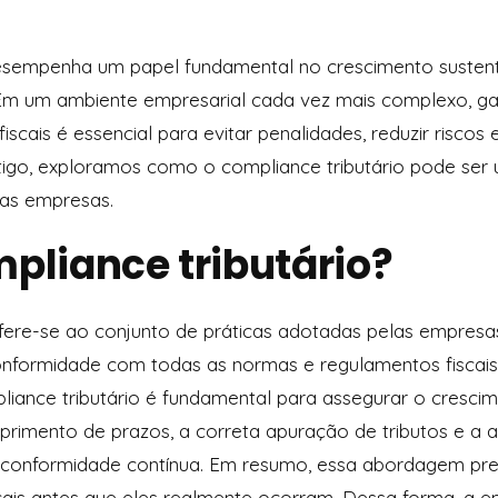
desempenha um papel fundamental no crescimento susten
 Em um ambiente empresarial cada vez mais complexo, ga
scais é essencial para evitar penalidades, reduzir risco
artigo, exploramos como o compliance tributário pode ser 
das empresas.
pliance tributário?
efere-se ao conjunto de práticas adotadas pelas empresa
formidade com todas as normas e regulamentos fiscais
iance tributário é fundamental para assegurar o crescim
primento de prazos, a correta apuração de tributos e a a
 conformidade contínua. Em resumo, essa abordagem pre
scais antes que eles realmente ocorram. Dessa forma, a 