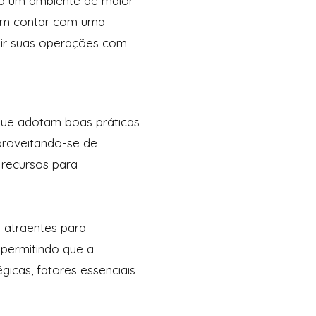
era um ambiente de maior
dem contar com uma
ndir suas operações com
que adotam boas práticas
proveitando-se de
r recursos para
 atraentes para
, permitindo que a
icas, fatores essenciais