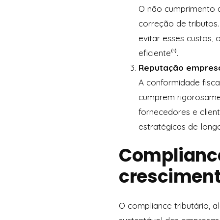
O não cumprimento da
correção de tributo
evitar esses custos,
eficiente⁽¹⁾.
Reputação empresa
A conformidade fisc
cumprem rigorosamen
fornecedores e clien
estratégicas de long
Compliance
cresciment
O compliance tributário, 