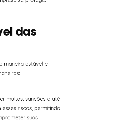
vel das
e maneira estável e
maneiras:
er multas, sanções e até
esses riscos, permitindo
omprometer suas