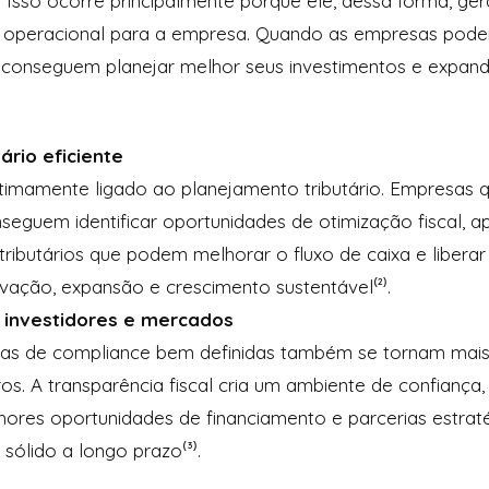
 Isso ocorre principalmente porque ele, dessa forma, g
ra e operacional para a empresa. Quando as empresas po
as conseguem planejar melhor seus investimentos e expa
ário eficiente
timamente ligado ao planejamento tributário. Empresas 
eguem identificar oportunidades de otimização fiscal, a
 tributários que podem melhorar o fluxo de caixa e libera
vação, expansão e crescimento sustentável⁽²⁾.
 investidores e mercados
as de compliance bem definidas também se tornam mais
ros. A transparência fiscal cria um ambiente de confiança
res oportunidades de financiamento e parcerias estratég
sólido a longo prazo⁽³⁾.