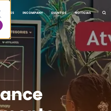
e
ITAÇÕES
INCOMPANY
EVENTOS
NOTÍCIAS
.
iance