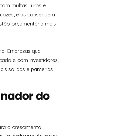
com multas, juros e
icazes, elas conseguem
estão orçamentária mais
ia. Empresas que
cado e com investidores,
is sólidas e parcerias
onador do
ara o crescimento