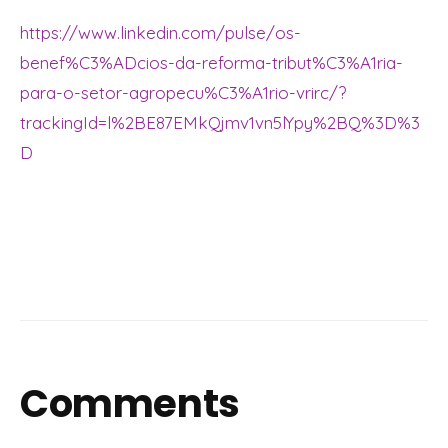
https://www.linkedin.com/pulse/os-
benef%C3%ADcios-da-reforma-tribut%C3%A1ria-
para-o-setor-agropecu%C3%A1rio-vrirc/?
trackingId=l%2BE87EMkQjmv1vn5lYpy%2BQ%3D%3
D
Comments