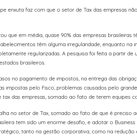
uipe enxuta faz com que o setor de Tax das empresas n
ou que em média, quase 90% das empresas brasileiras tê
belecimentos têm alguma irregularidade, enquanto na in
tamente regularizadas. A pesquisa foi feita a partir de
tados brasileiros.
rasos no pagamento de impostos, na entrega das obrigaç
as impostas pelo Fisco, problemas causados pelo grande
e tax das empresas, somado ao fato de terem equipes ca
alha no setor de Tax, somado ao fato de que é preciso
rasileira tem sido um enorme desafio, e adotar o Busines
tratégico, tanto na gestão corporativa, como na reduçã