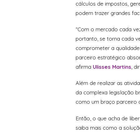
cálculos de impostos, ger
podem trazer grandes faci
“Com o mercado cada vez 
portanto, se torna cada v
comprometer a qualidade, 
parceiro estratégico abso
afirma
Ulisses Martins
, d
Além de realizar as ativi
da complexa legislação bra
como um braço parceiro d
Então, o que acha de lib
saiba mais como a soluç