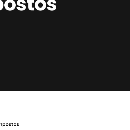
postos
impostos