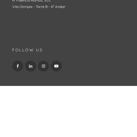
R. Fidêncio Ramos, 302
Vila Olimpia - Torre B - 6º Andar
FOLLOW US