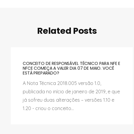
Related Posts
CONCEITO DE RESPONSÁVEL TÉCNICO PARA NFE E
NFCE COMEÇA A VALER DIA 07 DE MAIO. VOCÊ
ESTÁ PREPARADO?
A Nota Técnica 2018.005 versão 1.0,
publicada no início de janeiro de 2019, e que
já sofreu duas alterações – versões 1.10 e
1.20 - criou o conceito...