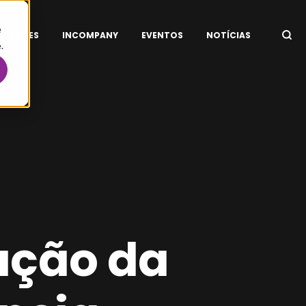
e
ITAÇÕES
INCOMPANY
EVENTOS
NOTÍCIAS
.
lação da