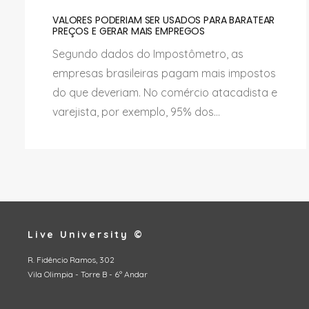
VALORES PODERIAM SER USADOS PARA BARATEAR
PREÇOS E GERAR MAIS EMPREGOS
Segundo dados do Impostômetro, as
empresas brasileiras pagam mais impostos
do que deveriam. No comércio atacadista e
varejista, por exemplo, 95% dos...
Live University ©
R. Fidêncio Ramos, 302
Vila Olimpia - Torre B - 6º Andar