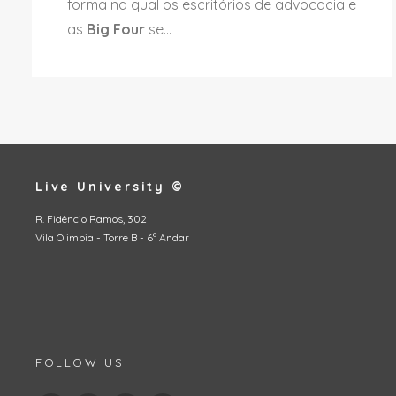
forma na qual os escritórios de advocacia e
as
Big Four
se...
Live University ©
R. Fidêncio Ramos, 302
Vila Olimpia - Torre B - 6º Andar
FOLLOW US