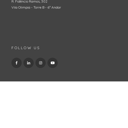
R. Fidêncio Ramos, 302
Vila Olimpia - Torre B - 6º Andar
FOLLOW US