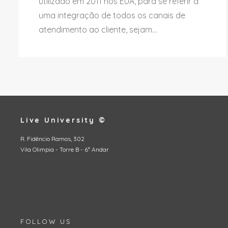
utilizado em 2011 nos EUA, para se referir a
uma integração de todos os canais de
atendimento ao cliente, sejam...
Live University ©
R. Fidêncio Ramos, 302
Vila Olimpia - Torre B - 6º Andar
FOLLOW US