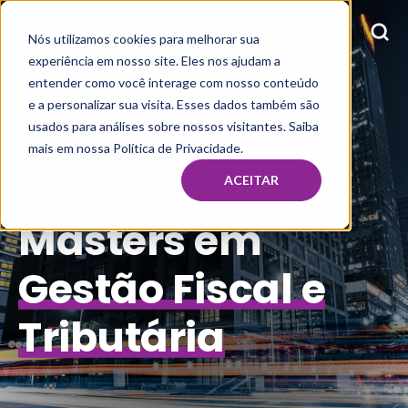
Nós utilizamos cookies para melhorar sua
experiência em nosso site. Eles nos ajudam a
entender como você interage com nosso conteúdo
e a personalizar sua visita. Esses dados também são
usados para análises sobre nossos visitantes. Saiba
mais em nossa Política de Privacidade.
Pós-Graduação
ACEITAR
Masters em
Gestão Fiscal e
Tributária