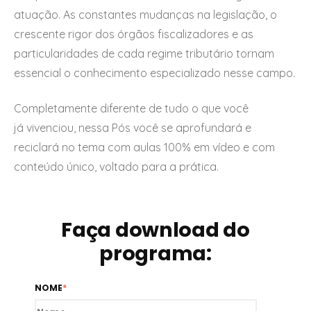
atuação. As constantes mudanças na legislação, o
crescente rigor dos órgãos fiscalizadores e as
particularidades de cada regime tributário tornam
essencial o conhecimento especializado nesse campo.
Completamente diferente de tudo o que você
já
vivenciou, nessa Pós você se aprofundará e
reciclará no tema com aulas 100% em vídeo e com
conteúdo único,
voltado para a prática.
Faça download do
programa:
NOME
*