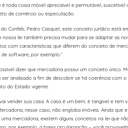
 é toda coisa móvel apreciável e permutável, suscetível
jeto de comércio ou especulação.
 do Confeb, Pedro Casquet, este conceito jurídico está 
nossa lei também precisa mudar para se adaptar as novi
s com características que diferem do conceito de merc
 de software, por exemplo.”
possível dizer que mercadoria possui um conceito único.
a ser analisado a fim de descobrir se há coerência com 
to do Estado vigente.
 vai vender sua casa. A casa é um bem, é tangível e tem v
ercadoria, nesse caso, não engloba imóveis. Ainda que 
 uma mercadoria, existem alguns conceitos na lei que nã
mo, por exemplo, a baixa circularização – você provave