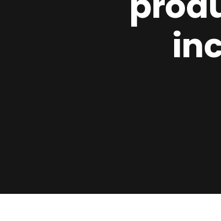
produ
in