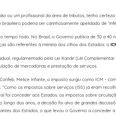
o ou um profissional da área de tributos, tenho certeza 
o brasileiro poderia ser carinhosamente apelidado de “infe
a o tempo todo. No Brasil, o Governo publica de 30 a 40 nov
s são referentes à menina dos olhos dos Estados: o
IC
ual, regulamentado pela Lei Kandir (Lei Complementar n
culação de mercadorias e prestação de serviços.
onfeb, Melice Infante, o imposto surgiu como ICM - com 
: “Como os impostos sobre serviços (ISS) já eram recolhi
 foi conceder aos Estados, os impostos sobre circulação
 Ao longo dos anos, a decisão foi alvo de grandes discuss
tantes dos Estados, o que levou o Governo a conceder a