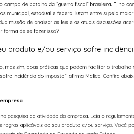
o campo de batalha da “guerra fiscal” brasileira. E, no co
s municipal, estadual e federal lutam entre si pela maior
rdua missão de analisar as leis e as atuais discussões ac
r forma de se fazer isso?
u produto e/ou serviço sofre incidênc
o, mas sim, boas práticas que podem facilitar o trabalho
sofre incidência do imposto”, afirma Melice. Confira abai
a empresa
e na pesquisa da atividade da empresa. Leia o regulamen
s regras aplicáveis ao seu produto e/ou serviço. Você p
portais da Secretaria da Fazenda de cada Estado.