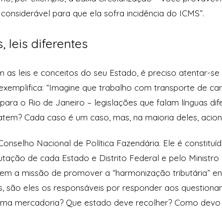
onsiderável para que ela sofra incidência do ICMS”.
, leis diferentes
s leis e conceitos do seu Estado, é preciso atentar-se 
exemplifica: “Imagine que trabalho com transporte de c
ara o Rio de Janeiro – legislações que falam línguas di
 batem? Cada caso é um caso, mas, na maioria deles, ac
onselho Nacional de Política Fazendária. Ele é constituí
utação de cada Estado e Distrito Federal e pelo Ministr
tem a missão de promover a “harmonização tributária” ent
is, são eles os responsáveis por responder aos question
uma mercadoria? Que estado deve recolher? Como devo 