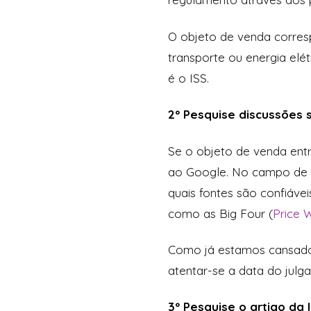
O objeto de venda corres
transporte ou energia elé
é o ISS.
2º Pesquise discussões 
Se o objeto de venda entra
ao Google. No campo de bus
quais fontes são confiávei
como as Big Four (
Price 
Como já estamos cansados
atentar-se a data do julg
3º Pesquise o artigo da l