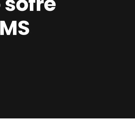
 sofre
CMS