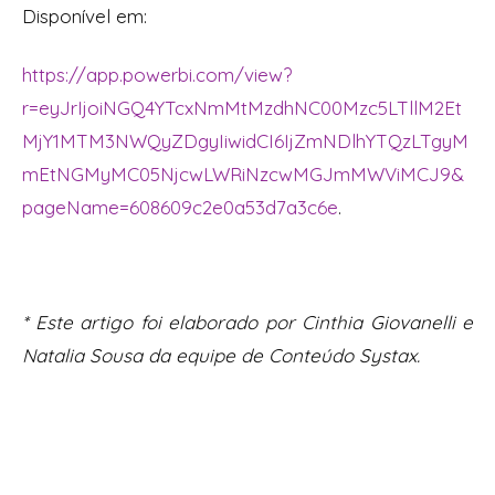
Disponível em:
https://app.powerbi.com/view?
r=eyJrIjoiNGQ4YTcxNmMtMzdhNC00Mzc5LTllM2Et
MjY1MTM3NWQyZDgyIiwidCI6IjZmNDlhYTQzLTgyM
mEtNGMyMC05NjcwLWRiNzcwMGJmMWViMCJ9&
pageName=608609c2e0a53d7a3c6e
.
*
Este artigo foi elaborado por Cinthia Giovanelli e
Natalia Sousa da equipe de Conteúdo Systax.