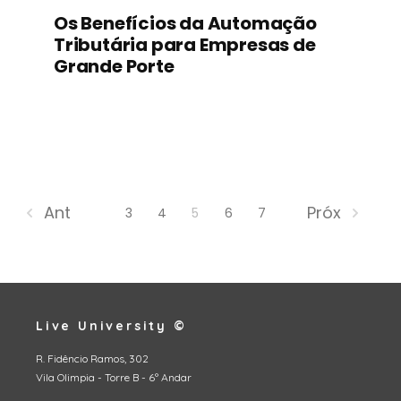
Os Benefícios da Automação
Tributária para Empresas de
Grande Porte
Ant
Próx
3
4
5
6
7
Live University ©
R. Fidêncio Ramos, 302
Vila Olimpia - Torre B - 6º Andar