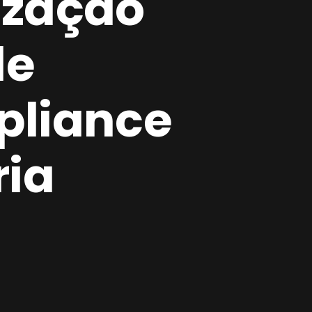
zação
de
pliance
ria