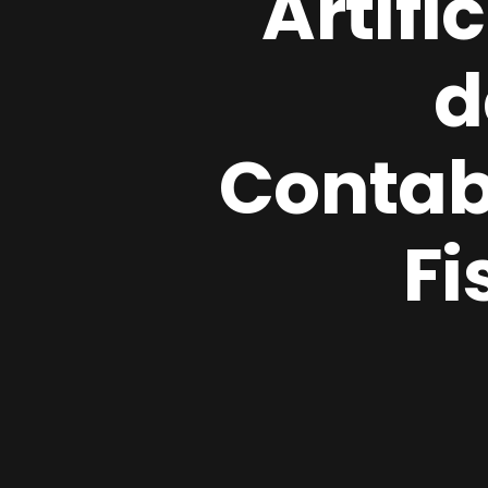
Artifi
d
Contab
Fi