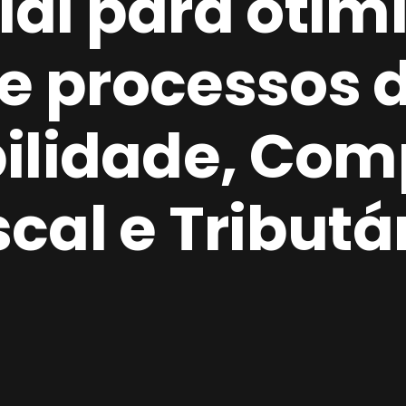
cial para otimi
e processos 
ilidade, Com
scal e Tributá