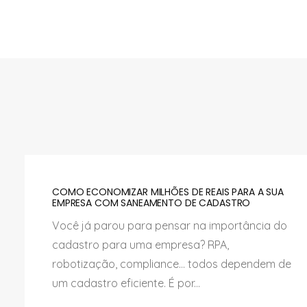
COMO ECONOMIZAR MILHÕES DE REAIS PARA A SUA
EMPRESA COM SANEAMENTO DE CADASTRO
Você já parou para pensar na importância do
cadastro para uma empresa? RPA,
robotização, compliance… todos dependem de
um cadastro eficiente. É por...