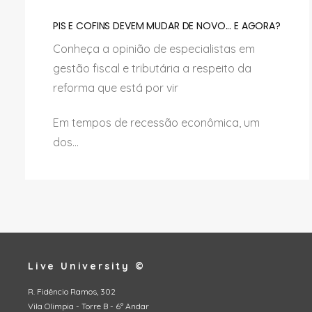
PIS E COFINS DEVEM MUDAR DE NOVO... E AGORA?
Conheça a opinião de especialistas em
gestão fiscal e tributária a respeito da
reforma que está por vir
Em tempos de recessão econômica, um
dos...
Live University ©
R. Fidêncio Ramos, 302
Vila Olimpia - Torre B - 6º Andar