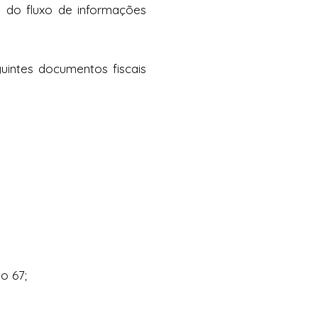
o do fluxo de informações
guintes documentos fiscais
o 67;