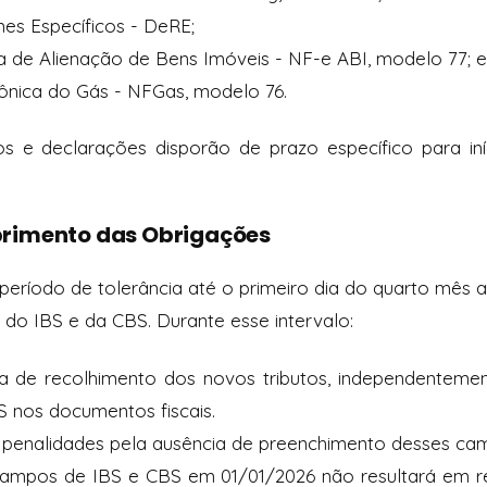
es Específicos - DeRE;
ca de Alienação de Bens Imóveis - NF-e ABI, modelo 77; e
trônica do Gás - NFGas, modelo 76.
s e declarações disporão de prazo específico para in
rimento das Obrigações
eríodo de tolerância até o primeiro dia do quarto mês 
o IBS e da CBS. Durante esse intervalo:
a de recolhimento dos novos tributos, independenteme
 nos documentos fiscais.
 penalidades pela ausência de preenchimento desses ca
campos de IBS e CBS em 01/01/2026 não resultará em re