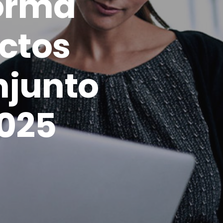
forma
ectos
njunto
2025