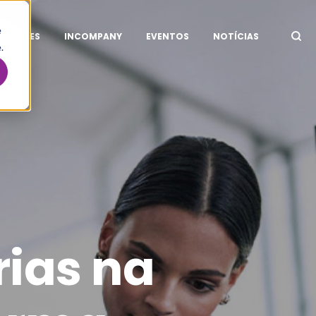
e
ITAÇÕES
INCOMPANY
EVENTOS
NOTÍCIAS
.
ias na