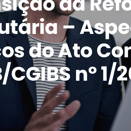
sição da Re
utária – Asp
cos do Ato Co
/CGIBS nº 1/