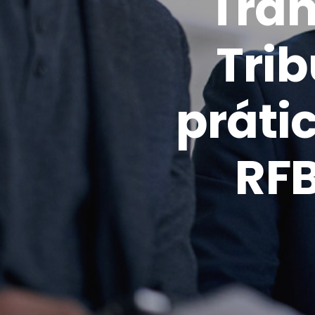
Tran
Trib
práti
RFB