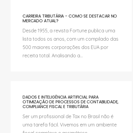
CARREIRA TRIBUTÁRIA - COMO SE DESTACAR NO
MERCADO ATUAL?
Desde 1955, a revista Fortune publica uma
lista todos os anos, com um compilado das
500 maiores corporações dos EUA por
receita total. Analisando a...
DADOS E INTELIGÊNCIA ARTIFICIAL PARA
OTIMIZAÇÃO DE PROCESSOS DE CONTABILIDADE,
COMPLIANCE FISCAL E TRIBUTÁRIA
Ser um profissional de Tax no Brasil não é
uma tarefa fácil. Vivemos em um ambiente