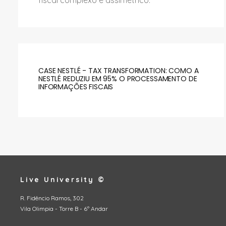
fiscal complexo e assimétrico.
CASE NESTLÉ - TAX TRANSFORMATION: COMO A
NESTLÉ REDUZIU EM 95% O PROCESSAMENTO DE
INFORMAÇÕES FISCAIS
Live University ©
R. Fidêncio Ramos, 302
Vila Olimpia - Torre B - 6º Andar